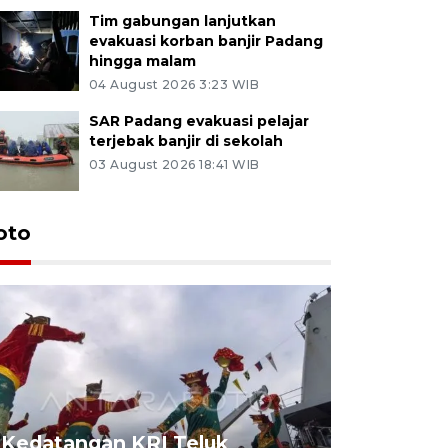
Tim gabungan lanjutkan
evakuasi korban banjir Padang
hingga malam
04 August 2026 3:23 WIB
SAR Padang evakuasi pelajar
terjebak banjir di sekolah
03 August 2026 18:41 WIB
oto
Kedatangan KRI Teluk
Pameran 