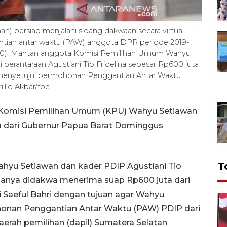
) bersiap menjalani sidang dakwaan secara virtual
ntian antar waktu (PAW) anggota DPR periode 2019-
020). Mantan anggota Komisi Pemilihan Umum Wahyu
perantaraan Agustiani Tio Fridelina sebesar Rp600 juta
U menyetujui permohonan Penggantian Antar Waktu
lio Akbar/foc.
 Komisi Pemilihan Umum (KPU) Wahyu Setiawan
 dari Gubernur Papua Barat Dominggus
T
ahyu Setiawan dan kader PDIP Agustiani Tio
uanya didakwa menerima suap Rp600 juta dari
i Saeful Bahri dengan tujuan agar Wahyu
nan Penggantian Antar Waktu (PAW) PDIP dari
aerah pemilihan (dapil) Sumatera Selatan