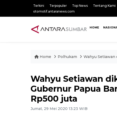
Terkini
Terpopuler
Top News
Tentang Kami
otomotif.antaranews.com
HOME
NASION
Home
Polhukam
Wahyu Setiawan d
Wahyu Setiawan di
Gubernur Papua Bar
Rp500 juta
Jumat, 29 Mei 2020 13:23 WIB