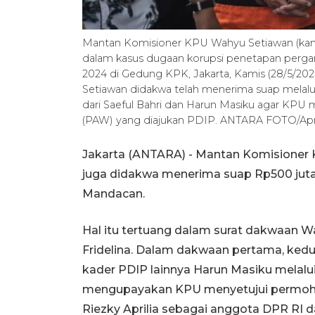
Mantan Komisioner KPU Wahyu Setiawan (kanan
dalam kasus dugaan korupsi penetapan perga
2024 di Gedung KPK, Jakarta, Kamis (28/5/2
Setiawan didakwa telah menerima suap melalui 
dari Saeful Bahri dan Harun Masiku agar KP
(PAW) yang diajukan PDIP. ANTARA FOTO/April
Jakarta (ANTARA) - Mantan Komisioner
juga didakwa menerima suap Rp500 juta
Mandacan.
Hal itu tertuang dalam surat dakwaan W
Fridelina. Dalam dakwaan pertama, ked
kader PDIP lainnya Harun Masiku melalu
mengupayakan KPU menyetujui permoho
Riezky Aprilia sebagai anggota DPR RI d