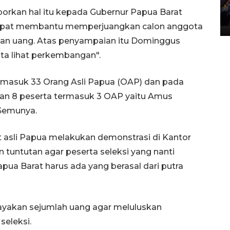
Lintas Sumatera di Sumbar
porkan hal itu kepada Gubernur Papua Barat
05 August 2026 10:35 WIB
pat membantu memperjuangkan calon anggota
lan uang. Atas penyampaian itu Dominggus
a lihat perkembangan".
ermasuk 33 Orang Asli Papua (OAP) dan pada
an 8 peserta termasuk 3 OAP yaitu Amus
Semunya.
 asli Papua melakukan demonstrasi di Kantor
 tuntutan agar peserta seleksi yang nanti
apua Barat harus ada yang berasal dari putra
ayakan sejumlah uang agar meluluskan
seleksi.