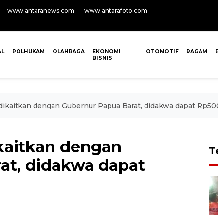
www.antaranews.com
www.antarafoto.com
AL
POLHUKAM
OLAHRAGA
EKONOMI
OTOMOTIF
RAGAM
BISNIS
ikaitkan dengan Gubernur Papua Barat, didakwa dapat Rp500
kaitkan dengan
T
at, didakwa dapat