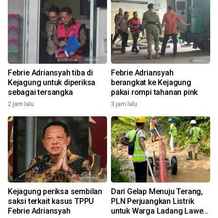
Febrie Adriansyah tiba di
Febrie Adriansyah
h
Kejagung untuk diperiksa
berangkat ke Kejagung
sebagai tersangka
pakai rompi tahanan pink
2 jam lalu
3 jam lalu
Kejagung periksa sembilan
Dari Gelap Menuju Terang,
saksi terkait kasus TPPU
PLN Perjuangkan Listrik
Febrie Adriansyah
untuk Warga Ladang Laweh