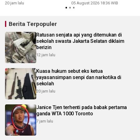
Jelang HUT ke-81 RI
20 jam lalu
05 August 2026 18:36 WIB
3
Berita Terpopuler
Ratusan senjata api yang ditemukan di
sekolah swasta Jakarta Selatan diklaim
berizin
12 jam lalu
Kuasa hukum sebut eks ketua
yayasansimpan senpi dan narkotika di
sekolah
20 jam lalu
Janice Tjen terhenti pada babak pertama
ganda WTA 1000 Toronto
7 jam lalu