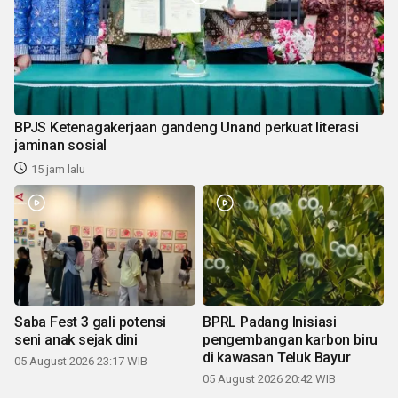
BPJS Ketenagakerjaan gandeng Unand perkuat literasi
jaminan sosial
15 jam lalu
Saba Fest 3 gali potensi
BPRL Padang Inisiasi
seni anak sejak dini
pengembangan karbon biru
di kawasan Teluk Bayur
05 August 2026 23:17 WIB
05 August 2026 20:42 WIB