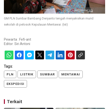
GM PLN Sumbar Bambang Dwiyanto tengah menyaksikan murid
sekolah di pelosok Kepulauan Mentawai. (Ist)
Pewarta : Fefi-ant
Editor:
Siri Antoni
Tags:
PLN
LISTRIK
SUMBAR
MENTAWAI
EKSPEDISI
Terkait