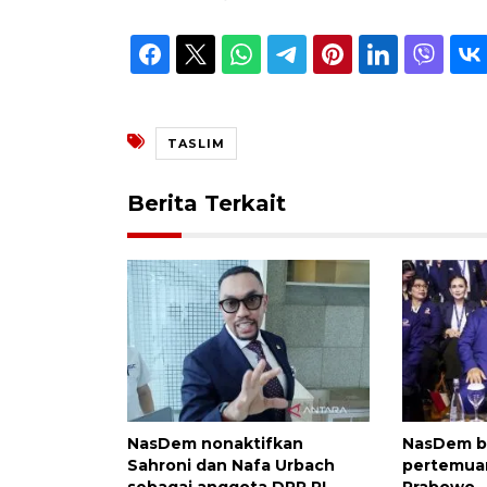
TASLIM
Berita Terkait
NasDem nonaktifkan
NasDem bu
Sahroni dan Nafa Urbach
pertemuan
sebagai anggota DPR RI
Prabowo