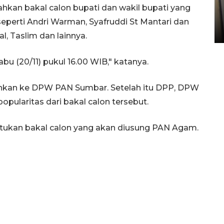
Kopdes Merah Putih di
an bakal calon bupati dan wakil bupati yang
Sumbar
eperti Andri Warman, Syafruddi St Mantari dan
05 August 2026 10:33 WIB
al, Taslim dan lainnya.
bu (20/11) pukul 16.00 WIB," katanya.
ahkan ke DPW PAN Sumbar. Setelah itu DPP, DPW
pularitas dari bakal calon tersebut.
ntukan bakal calon yang akan diusung PAN Agam.