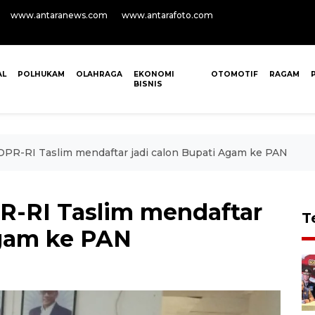
www.antaranews.com
www.antarafoto.com
AL
POLHUKAM
OLAHRAGA
EKONOMI
OTOMOTIF
RAGAM
BISNIS
PR-RI Taslim mendaftar jadi calon Bupati Agam ke PAN
R-RI Taslim mendaftar
T
Agam ke PAN