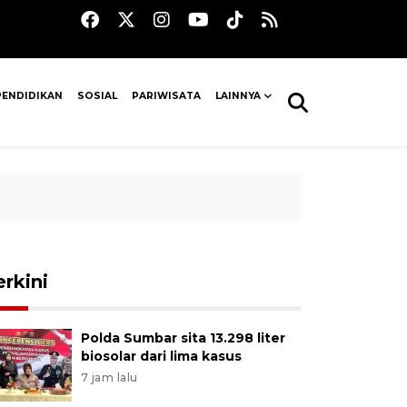
PENDIDIKAN
SOSIAL
PARIWISATA
LAINNYA
erkini
Polda Sumbar sita 13.298 liter
biosolar dari lima kasus
7 jam lalu