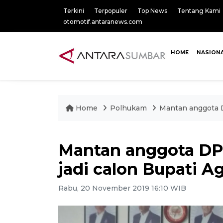
Terkini
Terpopuler
Top News
Tentang Kami
otomotif.antaranews.com
HOME
NASION
Home
Polhukam
Mantan anggota D
Mantan anggota DP
jadi calon Bupati 
Rabu, 20 November 2019 16:10 WIB