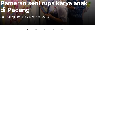
Pameran seni rupa karya anak
Dampak b
di Padang
Padang
06 August 2026 9:30 WIB
05 August 202