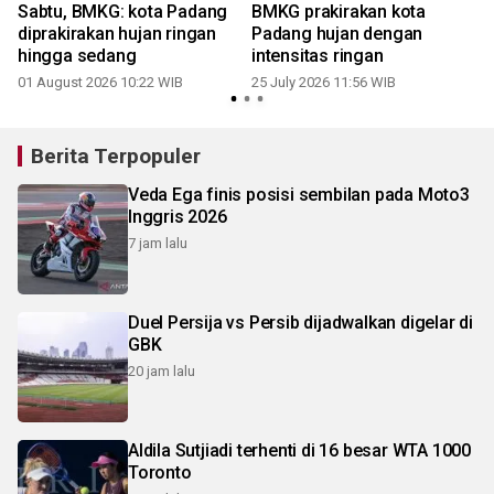
Sabtu, BMKG: kota Padang
BMKG prakirakan kota
a
diprakirakan hujan ringan
Padang hujan dengan
hingga sedang
intensitas ringan
01 August 2026 10:22 WIB
25 July 2026 11:56 WIB
1
Berita Terpopuler
Veda Ega finis posisi sembilan pada Moto3
Inggris 2026
7 jam lalu
Duel Persija vs Persib dijadwalkan digelar di
GBK
20 jam lalu
Aldila Sutjiadi terhenti di 16 besar WTA 1000
Toronto