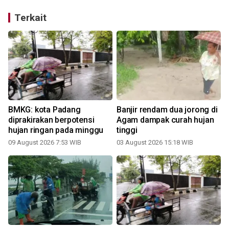
Terkait
BMKG: kota Padang
Banjir rendam dua jorong di
diprakirakan berpotensi
Agam dampak curah hujan
hujan ringan pada minggu
tinggi
2
09 August 2026 7:53 WIB
03 August 2026 15:18 WIB