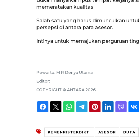
Bukan hanya kampus tempat kerjanya sa
memeratakan kualitas.
Salah satu yang harus dimunculkan untu
persepsi di antara para asesor.
Intinya untuk memajukan perguruan tinggi
Pewarta:
M R Denya Utama
Editor:
COPYRIGHT ©
ANTARA
2026
KEMENRISTEKDIKTI
ASESOR
DUTA