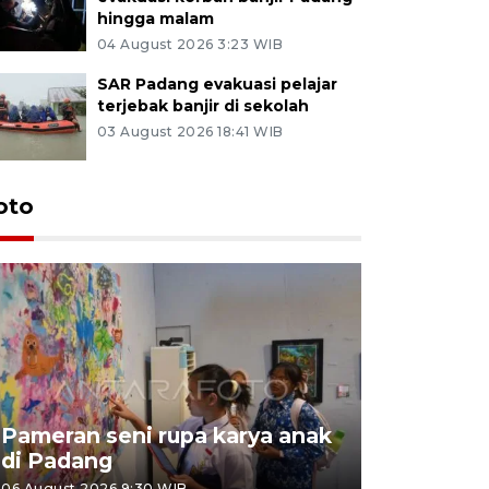
hingga malam
04 August 2026 3:23 WIB
SAR Padang evakuasi pelajar
terjebak banjir di sekolah
03 August 2026 18:41 WIB
oto
Pameran seni rupa karya anak
Dampak b
di Padang
Padang
06 August 2026 9:30 WIB
05 August 202