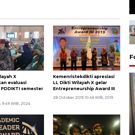
F
layah X
Kemenristekdikti apresiasi
an evaluasi
LL Dikti Wilayah X gelar
 PDDIKTI semester
Entrepreneurship Award III
28 October 2019 10:46 WIB, 2019
4 9:49 WIB, 2024
Penyelesaian pembentukan
Kopdes Merah Putih di
Sumbar
05 August 2026 10:33 WIB