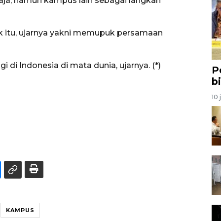
ja, namun kampus lain sebagai langkah
k itu, ujarnya yakni memupuk persamaan
 di Indonesia di mata dunia, ujarnya. (*)
P
b
10 
KAMPUS