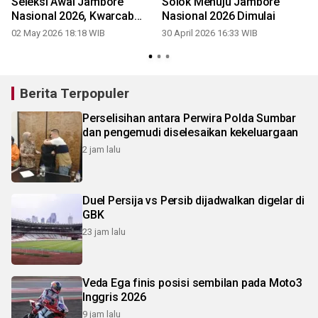
Seleksi Awal Jambore
Solok Menuju Jambore
Nasional 2026, Kwarcab
Nasional 2026 Dimulai
0302 Solok Tekankan
02 May 2026 18:18 WIB
30 April 2026 16:33 WIB
Pembentukan Karakter
Berita Terpopuler
Perselisihan antara Perwira Polda Sumbar
dan pengemudi diselesaikan kekeluargaan
2 jam lalu
Duel Persija vs Persib dijadwalkan digelar di
GBK
23 jam lalu
Veda Ega finis posisi sembilan pada Moto3
Inggris 2026
9 jam lalu