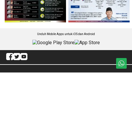
Unduh Mobile Apps untuk iOS dan Android
Jelajahi ANTARA News Sumbar
Polhukam
Sosial
Olahraga
Pariwisata
Ekonomi Bisnis
Regional
Otomotif
Internasional
Ragam
Redaksi
Pendidikan
ANTARA Foto
Nasional
BrandA