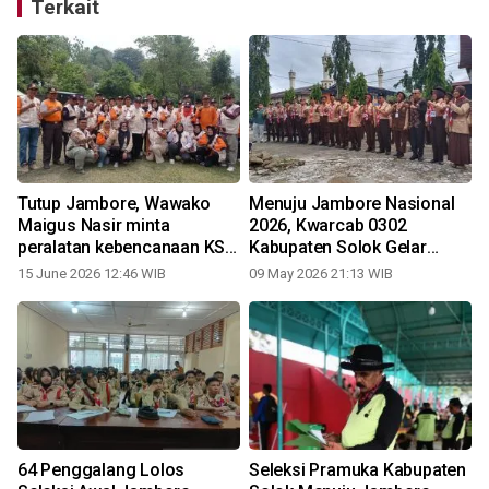
Terkait
Tutup Jambore, Wawako
Menuju Jambore Nasional
Maigus Nasir minta
2026, Kwarcab 0302
peralatan kebencanaan KSB
Kabupaten Solok Gelar
tiap kecamatan dilengkapi
Seleksi Akhir Peserta
15 June 2026 12:46 WIB
09 May 2026 21:13 WIB
64 Penggalang Lolos
Seleksi Pramuka Kabupaten