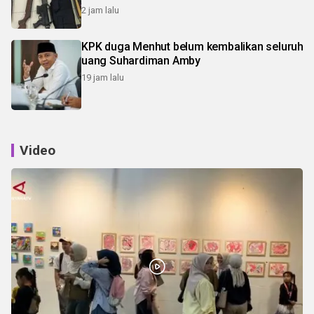
2 jam lalu
KPK duga Menhut belum kembalikan seluruh
uang Suhardiman Amby
19 jam lalu
Video