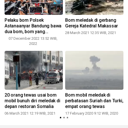
Pelaku bom Polsek
Bom meledak di gerbang
Astanaanyar Bandung bawa
Gereja Katedral Makassar
dua bom, bom yang
28 March 2021 12:35 WIB, 2021
1
meledak melekat di tubuh
9
07 December 2022 13:52 WIB,
pelaku
2022
20 orang tewas usai bom
Bom mobil meledak di
mobil bunuh diri meledak di
perbatasan Suriah dan Turki,
depan restoran Somalia
empat orang tewas
9
06 March 2021 12:19 WIB, 2021
17 February 2020 9:12 WIB, 2020