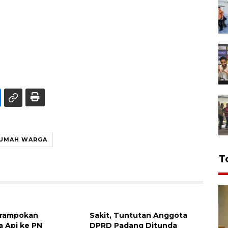
 RUMAH WARGA
T
erampokan
Sakit, Tuntutan Anggota
a Api ke PN
DPRD Padang Ditunda