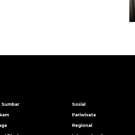
Sumbar
05 August 2026 10:33 WIB
a Sumbar
Sosial
ukam
Pariwisata
aga
Regional