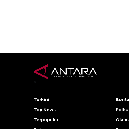
>
Terkini
Berit
Top News
Polh
Terpopuler
Olahr