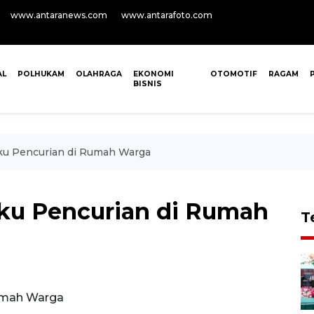
www.antaranews.com
www.antarafoto.com
AL
POLHUKAM
OLAHRAGA
EKONOMI
OTOMOTIF
RAGAM
BISNIS
aku Pencurian di Rumah Warga
aku Pencurian di Rumah
T