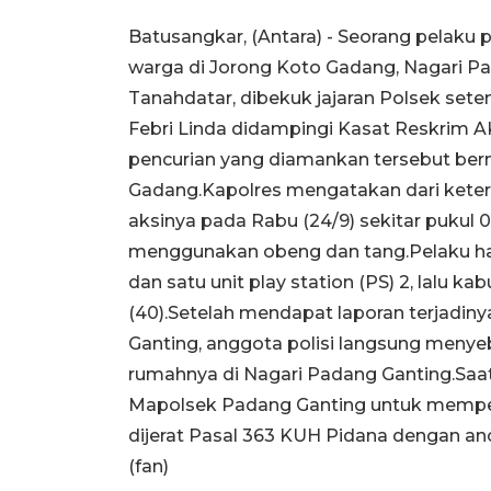
Batusangkar, (Antara) - Seorang pelaku 
warga di Jorong Koto Gadang, Nagari P
Tanahdatar, dibekuk jajaran Polsek se
Febri Linda didampingi Kasat Reskrim 
pencurian yang diamankan tersebut bern
Gadang.Kapolres mengatakan dari kete
aksinya pada Rabu (24/9) sekitar puku
menggunakan obeng dan tang.Pelaku han
dan satu unit play station (PS) 2, lalu 
(40).Setelah mendapat laporan terjadiny
Ganting, anggota polisi langsung men
rumahnya di Nagari Padang Ganting.Saat
Mapolsek Padang Ganting untuk mempe
dijerat Pasal 363 KUH Pidana dengan a
(fan)