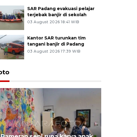
SAR Padang evakuasi pelajar
terjebak banjir di sekolah
03 August 2026 18:41 WIB
Kantor SAR turunkan tim
tangani banjir di Padang
03 August 2026 17:39 WIB
oto
Pameran seni rupa karya anak
Dampak b