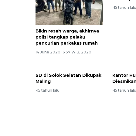
-15 tahun lal
Bikin resah warga, akhirnya
polisi tangkap pelaku
pencurian perkakas rumah
14 June 2020 16:37 WIB, 2020
SD di Solok Selatan Dikupak
Kantor H
Maling
Diesmika
-15 tahun lalu
-15 tahun lal