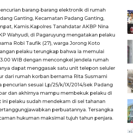
pencurian barang-barang elektronik di rumah
adang Ganting, Kecamatan Padang Ganting,
tempat, Kamis.Kapolres Tanahdatar AKBP Nina
AKP Wahyudi, di Pagaruyung mengatakan pelaku
ama Robi Taufik (27), warga Jorong Koto
rangan pelaku terungkap bahwa ia memulai
l 03.00 WIB dengan mencongkel jendela rumah
ya dapat menggasak satu unit telepon seluler
kabur dari rumah korban bernama Rita Susmarni
a pencurian sesuai Lp/25/k/IX/2014/sek Padang
yebar dan akhirnya mampu membekuk pelaku di
 ini pelaku sudah mendekam di sel tahanan
rtanggungjawabkan perbuatannya. Tersangka
ncaman hukuman maksimal tujuh tahun penjara.