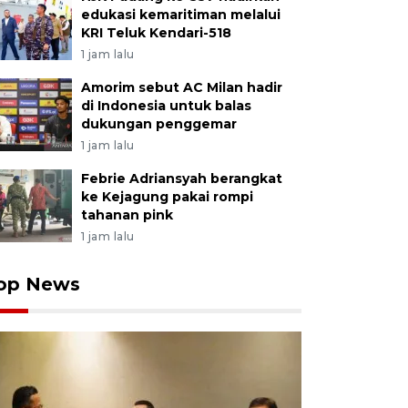
edukasi kemaritiman melalui
KRI Teluk Kendari-518
1 jam lalu
Amorim sebut AC Milan hadir
di Indonesia untuk balas
dukungan penggemar
1 jam lalu
Febrie Adriansyah berangkat
ke Kejagung pakai rompi
tahanan pink
1 jam lalu
op News