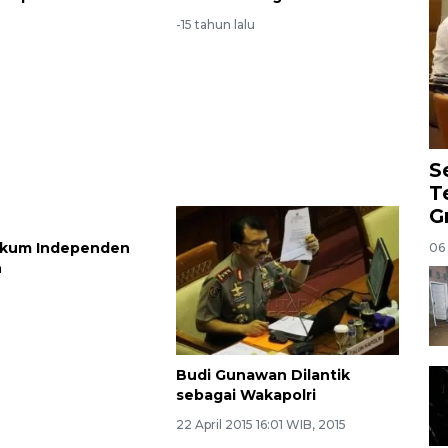
u
-15 tahun lalu
S
T
G
ukum Independen
06
n
u
Budi Gunawan Dilantik
sebagai Wakapolri
22 April 2015 16:01 WIB, 2015