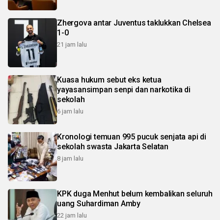
Zhergova antar Juventus taklukkan Chelsea
1-0
21 jam lalu
Kuasa hukum sebut eks ketua
yayasansimpan senpi dan narkotika di
sekolah
6 jam lalu
Kronologi temuan 995 pucuk senjata api di
sekolah swasta Jakarta Selatan
8 jam lalu
KPK duga Menhut belum kembalikan seluruh
uang Suhardiman Amby
22 jam lalu