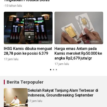
-15 tahun lalu
1
IHSG Kamis dibuka menguat
Harga emas Antam pada
28,78 poin ke posisi 6.379
Kamis meroket Rp50.000 ke
angka Rp2,679 juta/gr
17 jam lalu
17 jam lalu
Berita Terpopuler
Sekolah Rakyat Tanjung Alam Terbesar di
Indonesia, Groundbreaking September
17 jam lalu